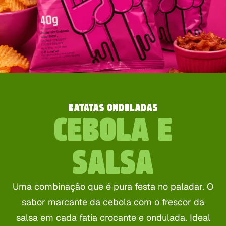
BATATAS ONDULADAS
CEBOLA E
SALSA
Uma combinação que é pura festa no paladar. O
sabor marcante da cebola com o frescor da
salsa em cada fatia crocante e ondulada. Ideal