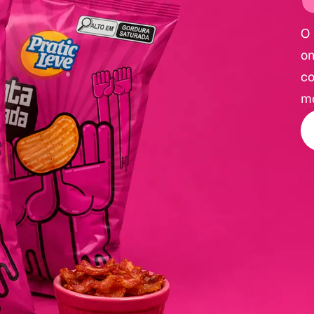
O 
on
co
mo