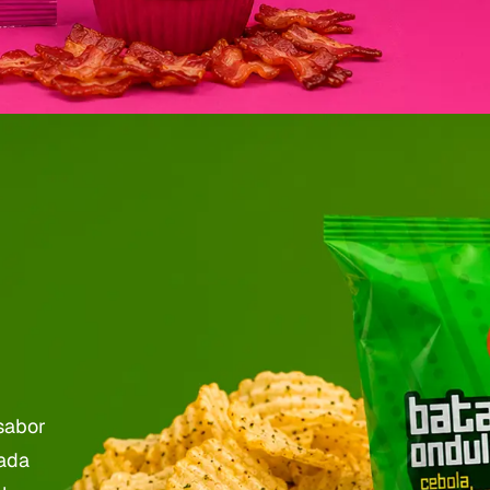
sabor
cada