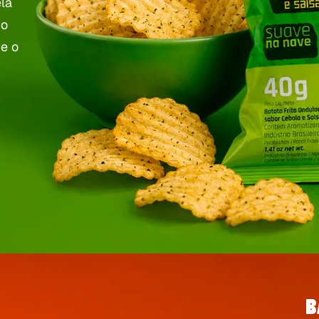
ela
 o
e o
B