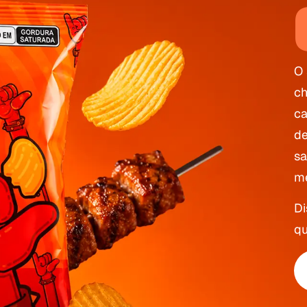
O 
ch
ca
de
sa
me
Di
qu