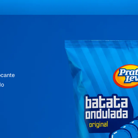
ocante
do